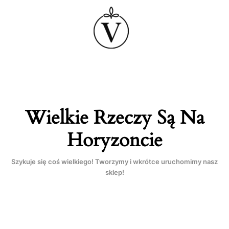
Przejdź
do
treści
Wielkie Rzeczy Są Na
Horyzoncie
Szykuje się coś wielkiego! Tworzymy i wkrótce uruchomimy nasz
sklep!