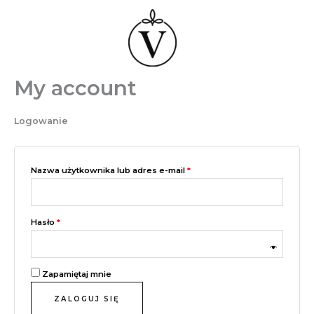
Przejdź
do
treści
My account
Logowanie
Wymagane
Nazwa użytkownika lub adres e-mail
*
Wymagane
Hasło
*
Zapamiętaj mnie
ZALOGUJ SIĘ